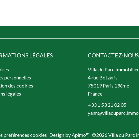
RMATIONS LÉGALES
CONTACTEZ-NOUS
ires
Villa du Parc Immobilie
s personnelles
4 rue Botzaris
tion des cookies
75019
Paris 19ème
ns légales
France
+33 1 53 21 02 05
yann@villaduparc.immo
s préférences cookies
Design by
Apimo™
©2026 Villa du Parc 