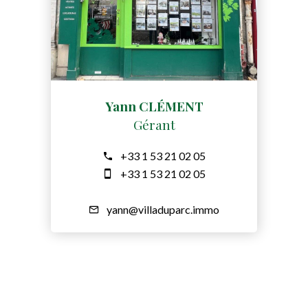
Yann CLÉMENT
Gérant
+33 1 53 21 02 05
+33 1 53 21 02 05
yann@villaduparc.immo