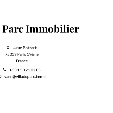
u Parc Immobilier
4 rue Botzaris
75019 Paris 19ème
France
+33 1 53 21 02 05
yann@villaduparc.immo